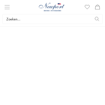
DISCOVER
NEWPORT GAMES
TIMELESS LEISURE
Games with style
Laat een prachtig spel uw salontafel of boekenkast verrijken
en geef de ruimte een verfijnde uitstraling, terwijl het
uitnodigt om samen van gezellige momenten te genieten.
Newports exclusieve Collection bestaat uit spellen die
zowel dienen als elegante interieuraccessoires als
ontspannend vermaak. Een tijdloos detail dat zowel uw