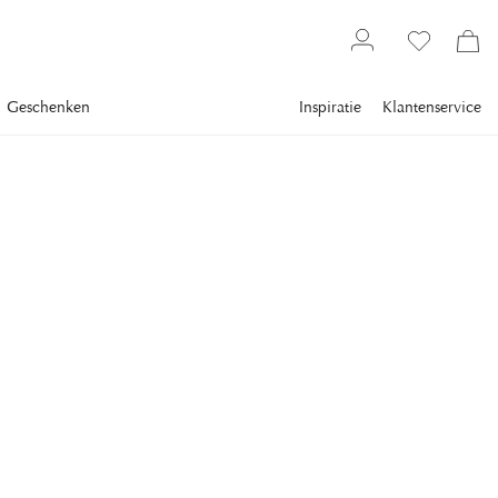
Geschenken
Inspiratie
Klantenservice
Interieur
Kandelaars & lantaarns
Kandelaars
KLONG
Patina Olielamp Grijs
Prachtige olielamp in messing van Klong.
Mag niet in water worden gewassen.
€ 220
inclusief btw.
Verzending
KLEUR
:
GRIJS