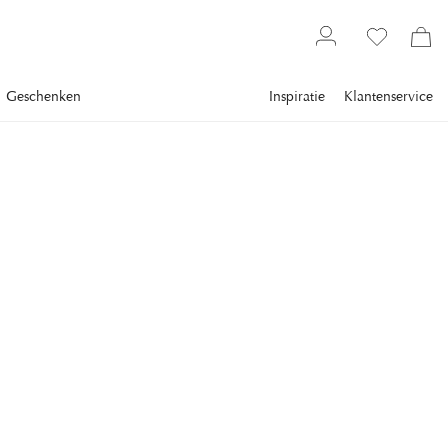
Geschenken
Inspiratie
Klantenservice
Serveren
Tafelschikking
Karaffen
NEWPORT
Caprice Karaf, Acryl
De Caprice karaf is een duurzame kan van acryl met een
decoratief, rechtlijnig patroon.
€ 34,8
inclusief btw.
Verzending
Laagste prijs 30 dagen
:
€ 58
Norm. prijs
:
€ 58