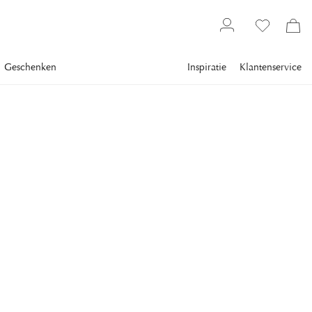
Geschenken
Inspiratie
Klantenservice
Textiel
Vloerkleden
CLASSIC COLLECTION
Deurmat Square Grijs
Natuur
Square is een handgetufte deurmat van wol met een grafisch
ruitpatroon dat de entree een stijlvol en uitnodigend uiterlijk
geeft.
€ 72
inclusief btw.
Verzending
Laagste prijs 30 dagen
:
€ 90
Norm. prijs
:
€ 90