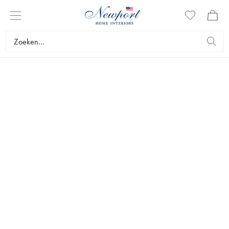
Cras egestas augue non mauris maximus, sit amet tincidunt nisi
molestie