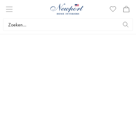
Klantenservice
Levering
De standaard verzendkosten bedragen €9,90. Voor
grote en volumineuze artikelen, zoals meubels en
spiegels, bedragen de verzendkosten €69.