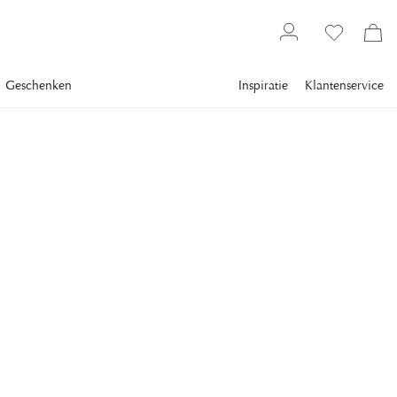
Geschenken
Inspiratie
Klantenservice
Gallery
Slim Aarons
Collections
Sports
SLIM AARONS
Cortina D'Ampezzo
A rest from skiing at Cortina d'Ampezzo, March 1982. (Photo
by Slim Aarons/Hulton Archive/Getty Images)
€ 3.771
inclusief btw.
Verzending
FRAME
:
PLEXI
Plexi
Alleen motieven
Wit frame