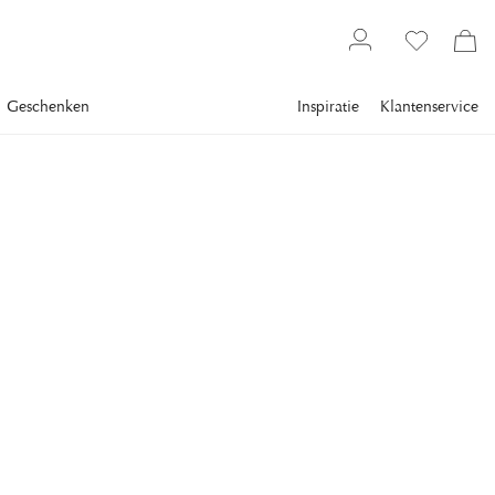
Geschenken
Inspiratie
Klantenservice
Gallery
Slim Aarons
SLIM AARONS
Greek Monastery
September 1983: The Monastery of St John the Theologian
towers over the town of Hora, on the Aegean island of
Patmos. (Photo by Slim Aarons/Getty Images)
€ 838
inclusief btw.
Verzending
FRAME
:
ALLEEN MOTIEVEN
Alleen motieven
Plexi
Wit frame