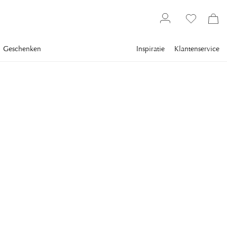
Geschenken
Inspiratie
Klantenservice
Gallery
Slim Aarons
SLIM AARONS
Rhode Island Surfers
Surfers off Rhode Island, September 1965. (Photo by Slim
Aarons/Getty Images)
€ 1.048
inclusief btw.
Verzending
FRAME
:
WIT FRAME
Wit frame
Plexi
Alleen motieven