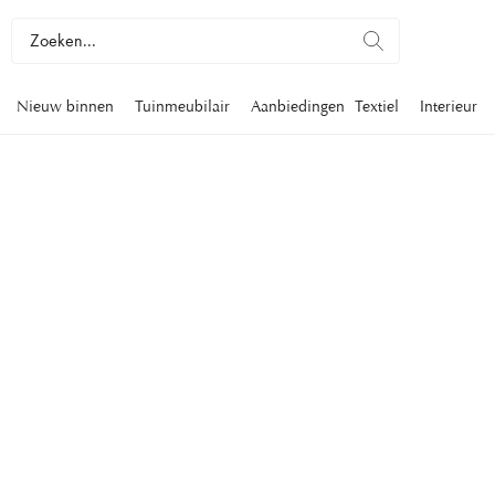
Nieuw binnen
Tuinmeubilair
Aanbiedingen
Textiel
Interieur
BOEKEN OVER
INTERIEURDESI
Schitterende coffee table books met aandacht voor design en i
je table books over van alles, van Louis Vuitton, Marc Jacobs
maar ook verzamelde werken met prachtige zwembaden en fa
Alpenchalets.
Interieur
Coffee table books
Boeken over interieurdesign