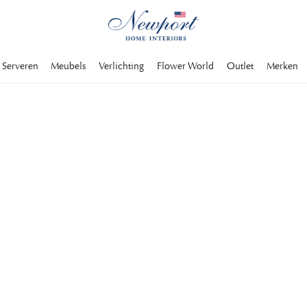
Serveren
Meubels
Verlichting
Flower World
Outlet
Merken
GN
nterieur. Hier vind
 tot Gucci en Chanel,
ntastische