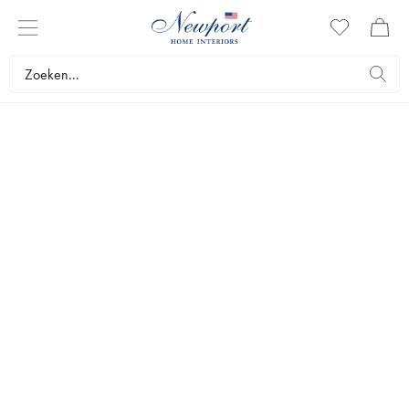
DOUCHEZEEP
Heerlijke, verzorgende en mooie douchezeep. Bij ons vind je
douchezeep van de meest exclusieve en originele merken op de
markt.
Interieur
Geur en beauty
Geuren & lichaamsverzorging
Doucheze
Bestsellers
Filters