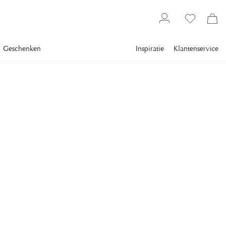
Geschenken
Inspiratie
Klantenservice
Meubels
Stoelen
Eetkamerstoelen
ARTWOOD
Mimi Eetkamerstoel
Vintage Cigar
De Mimi eetkamerstoel is gemaakt van anilineleer, een zuiver
en onbehandeld leer.
€ 699
inclusief btw.
Verzending
catalogusprijs
€ 907
KLEUR
:
LEATHER VINTAGE CIGAR