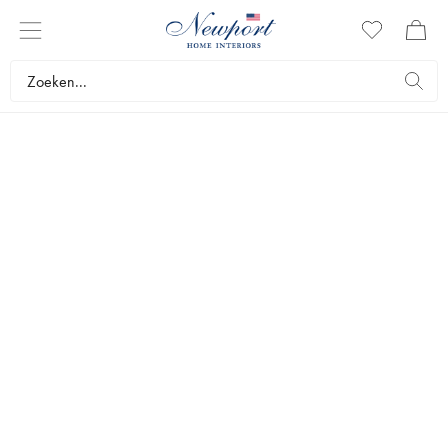
LIGBEDDEN
Ligsbedden zijn een must in het warme seizoen voor iedereen die
van de zomer wil genieten, of we nu de voorkeur geven aan de
schaduw of de zon. Bij Newport bieden we een assortiment
massieve ligbedden en ligstoelen aan in verschillende houtsoorten en
hoogwaardig kunstrotan. Geef uw terras een luxe uitstraling met
ligstoelen en ligbedden in een tijdloos design.
Meubels
Tuinmeubilair
Ligbedden
Bestsellers
Filters