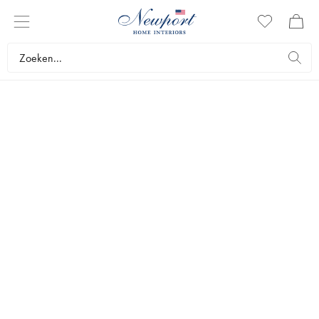
TUINBANKEN
Tuinbanken zijn praktische meubelen waar veel mensen op kunnen
zitten en kunnen genieten van de buitenomgeving. Met een tuinbank
creëer je een natuurlijke zithoek. Ontdek al onze tuinbanken in
exclusief en klassiek design.
Meubels
Tuinmeubilair
Tuinbanken
Bestsellers
Filters