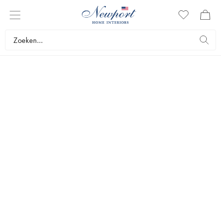
TUINGEREEDSCHAP
Maak van tuinieren een plezier met handig gereedschap van hoge
kwaliteit. In het zorgvuldig uitgekozen assortiment van Newport vindt
u al het gereedschap dat u nodig hebt om uw tuin aan te planten en
er de tuin van te maken waar u altijd al van hebt gedroomd.
Meubels
Tuinmeubilair
Tuingereedschap
Bestsellers
Filters