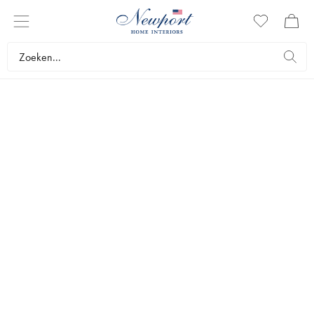
FLESOPENER
Bij ons bij Newport vindt u flesopeners in verschillende uitvoeringen.
We hebben flesopeners in een speels ontwerp die zowel een leuke
start voor een gesprek tijdens het diner kunnen worden als een
stijlverhogend detail voor uw gedekte tafel. Zilver, messing en
bamboe – ontdek al onze flesopeners in verschillende exclusieve
materialen.
Serveren
Bar
Flesopener
Bestsellers
Filters