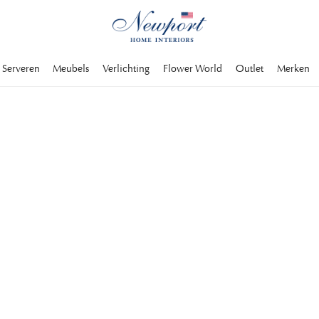
Serveren
Meubels
Verlichting
Flower World
Outlet
Merken
ekken zijn zowel
plaatsen op een
 hier ons