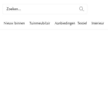
Nieuw binnen
Tuinmeubilair
Aanbiedingen
Textiel
Interieur
WIJNREKKEN
Bekijk gerust onze wijnrekken in klassiek design. Onze wijnr
decoratief als praktisch, dus zul je ze graag zichtbaar willen 
plank, in de keuken of misschien zelfs op het aanrecht. Ontdek
assortiment.
Serveren
Bar
Wijnrekken
Filters