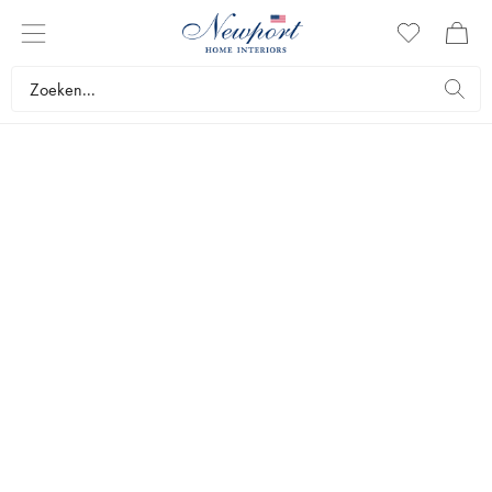
EIERDOPJES
Eierdopjes zijn een must voor iedereen die graag een gekookt eitje
bij het ontbijt lust. Maar eierdopjes zijn ook decoratieve details die
veel doen voor de gedekte tafel. Bij ons vindt u exclusieve
eierdopjes in zowel speels als elegant design.
Serveren
Tafelschikking
Eierdopjes
Bestsellers
Filters