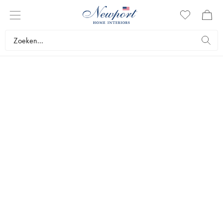
BEDDENGOED
Newport biedt alles wat je nodig hebt voor een complete
slaapkamer. Wij hebben een ruim assortiment aan bedspreien van
topkwaliteit voor een mooie en stijlvolle slaapkamer.
Textiel
Beddengoed
Beddengoed
Bestsellers
Filters