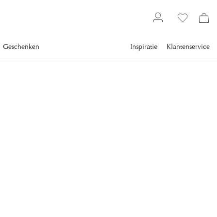
Geschenken
Inspiratie
Klantenservice
Textiel
CLASSIC COLLECTION
Frilled Kussenovertrek
Desert Taupe
This elegant velvet cushion blends style and comfort
seamlessly.
€ 63,2
inclusief btw.
Verzending
Laagste prijs 30 dagen
:
€ 79
Norm. prijs
:
€ 79