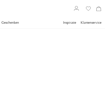
Geschenken
Inspiratie
Klantenservice
Textiel
Vloerkleden
ARTWOOD
Riviera Outdoor Carpet
Sand
Riviera is a rustic rug that gives your balcony or patio a cozy
feeling.
€ 744
inclusief btw.
Verzending
Laagste prijs 30 dagen
:
€ 930
Norm. prijs
:
€ 930