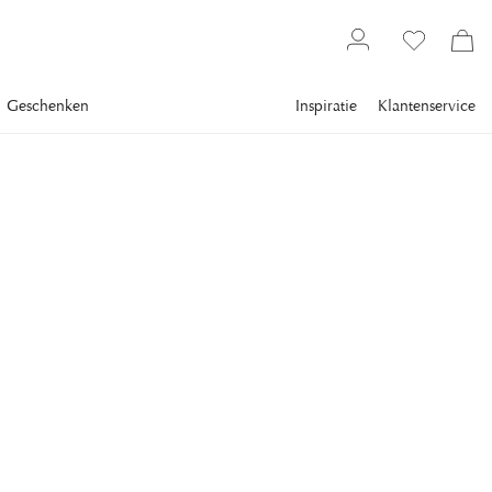
Geschenken
Inspiratie
Klantenservice
Verlichting
Lampen
Tafellampen
VISUAL COMFORT
Terri Tafellamp Draadloos
Albast
Terri 12” tafellamp är een elegante en praktische tafellamp
met een ronde albasten voet die een zacht, natuurlijk schijnsel
verspreidt door de unieke aders van de steen.
€ 714
inclusief btw.
Verzending