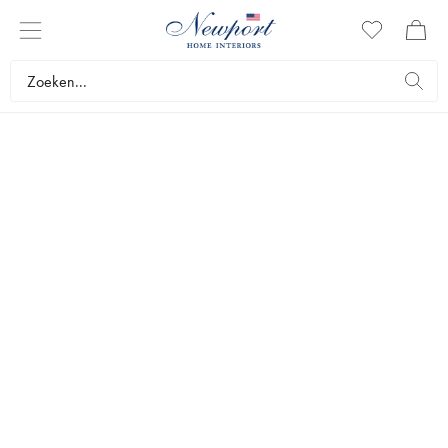
NEWPORT
SOVRUM
Upptäck säsongens sovrumsnyheter