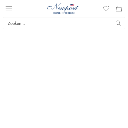
NEWPORT
SLAAPKAMER
Ontdek de slaapkamer nieuwigheden van het seizoen